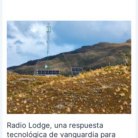
Radio
Lodge,
una
respuesta
tecnológica
de
vanguardia
para
prevención
ante
desastres
naturales
en
Chile
Radio Lodge, una respuesta
y
tecnológica de vanguardia para
el