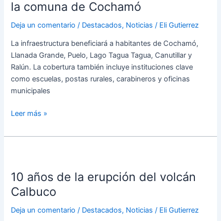
la comuna de Cochamó
en
sectores
Deja un comentario
/
Destacados
,
Noticias
/
Eli Gutierrez
claves
La infraestructura beneficiará a habitantes de Cochamó,
de
Llanada Grande, Puelo, Lago Tagua Tagua, Canutillar y
la
Ralún. La cobertura también incluye instituciones clave
comuna
como escuelas, postas rurales, carabineros y oficinas
de
municipales
Cochamó
Leer más »
10
años
10 años de la erupción del volcán
de
la
Calbuco
erupción
Deja un comentario
/
Destacados
,
Noticias
/
Eli Gutierrez
del