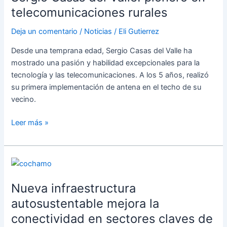
Valle:
telecomunicaciones rurales
pionero
Deja un comentario
/
Noticias
/
Eli Gutierrez
en
telecomunicaciones
Desde una temprana edad, Sergio Casas del Valle ha
rurales
mostrado una pasión y habilidad excepcionales para la
tecnología y las telecomunicaciones. A los 5 años, realizó
su primera implementación de antena en el techo de su
vecino.
Leer más »
Nueva
infraestructura
Nueva infraestructura
autosustentable
mejora
autosustentable mejora la
la
conectividad en sectores claves de
conectividad