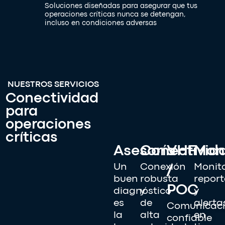
Soluciones diseñadas para asegurar que tus
operaciones críticas nunca se detengan,
incluso en condiciones adversas
NUESTROS SERVICIOS
Conectividad
para
operaciones
críticas
Asesoría
Conectivid
VHF
Mon
Un
Conexión
Monito
/
buen
robusta
report
POC
diagnóstico
y
y
es
de
alerta
Comunicac
la
alta
en
confiable