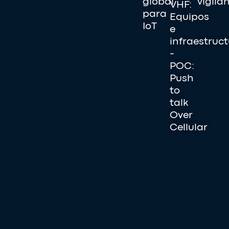
global
vigila
VHF:
para
Equipos
IoT
e
infraestruc
-
POC:
Push
to
talk
Over
Cellular