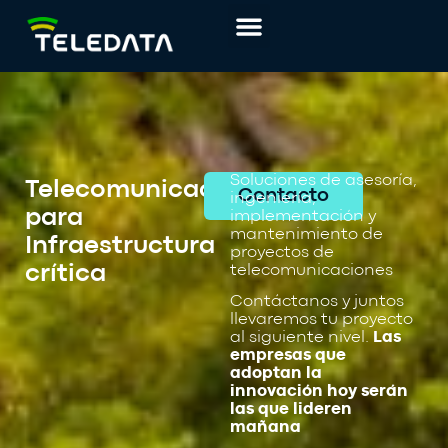
Soluciones de asesoría,
Telecomunicaciones
Contacto
ingeniería,
para
implementación y
mantenimiento de
Infraestructura
proyectos de
crítica
telecomunicaciones
Contáctanos y juntos
llevaremos tu proyecto
al siguiente nivel.
Las
empresas que
adoptan la
innovación hoy serán
las que lideren
mañana