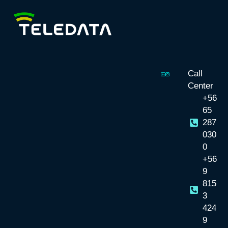
Call
Center
+56
65
287
030
0
+56
9
815
3
424
9