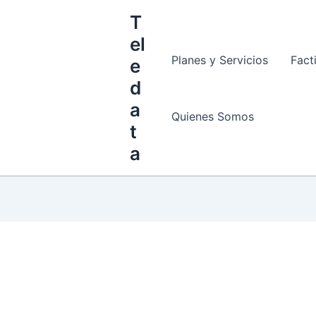
T
el
Planes y Servicios
Fact
e
d
a
Quienes Somos
t
a