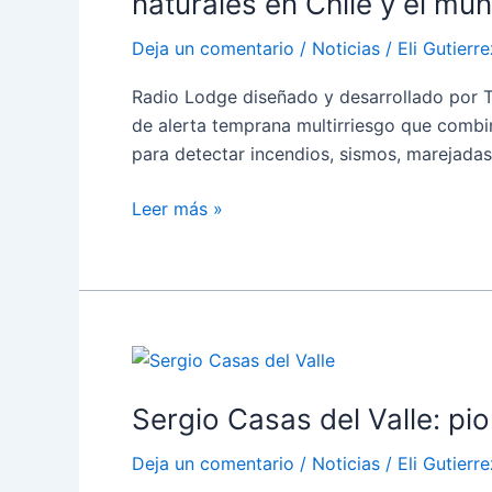
naturales en Chile y el mu
Deja un comentario
/
Noticias
/
Eli Gutierre
Radio Lodge diseñado y desarrollado por T
de alerta temprana multirriesgo que combina
para detectar incendios, sismos, marejadas,
Leer más »
Sergio
Casas
Sergio Casas del Valle: pi
del
Valle:
Deja un comentario
/
Noticias
/
Eli Gutierre
pionero