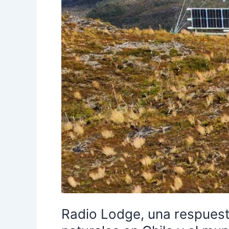
el
mundo
Radio Lodge, una respuest